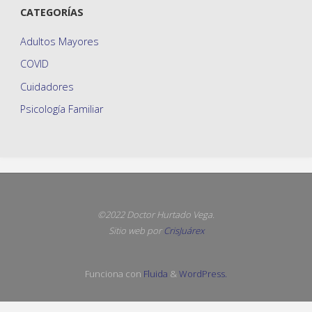
CATEGORÍAS
Adultos Mayores
COVID
Cuidadores
Psicología Familiar
©2022 Doctor Hurtado Vega.
Sitio web por
CrisJuárex
Funciona con
Fluida
&
WordPress.