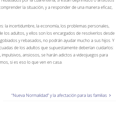
n rebasados por la cuarentena, si están deprimidos o ansiosos
comprender la situación, y a responder de una manera eficaz,
es: la incertidumbre, la economía, los problemas personales,
e los adultos, y ellos son los encargados de resolverlos desde
 agobiados y rebasados, no podrán ayudar mucho a sus hijos. Y
adecuadas de los adultos que supuestamente deberían cuidarlos:
s, impulsivos, ansiosos, se harán adictos a videojuegos para
smos, si es eso lo que ven en casa.
“Nueva Normalidad” y la afectación para las familias