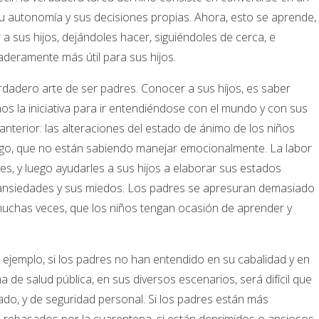
 su autonomía y sus decisiones propias. Ahora, esto se aprende,
a sus hijos, dejándoles hacer, siguiéndoles de cerca, e
deramente más útil para sus hijos.
rdadero arte de ser padres. Conocer a sus hijos, es saber
os la iniciativa para ir entendiéndose con el mundo y con sus
nterior: las alteraciones del estado de ánimo de los niños
sgo, que no están sabiendo manejar emocionalmente. La labor
res, y luego ayudarles a sus hijos a elaborar sus estados
s ansiedades y sus miedos. Los padres se apresuran demasiado
, muchas veces, que los niños tengan ocasión de aprender y
 ejemplo, si los padres no han entendido en su cabalidad y en
 de salud pública, en sus diversos escenarios, será difícil que
do, y de seguridad personal. Si los padres están más