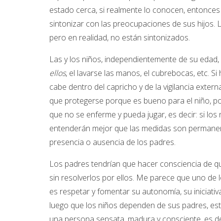
estado cerca, si realmente lo conocen, entonces 
sintonizar con las preocupaciones de sus hijos.
pero en realidad, no están sintonizados.
Las y los niños, independientemente de su edad, 
ellos
, el lavarse las manos, el cubrebocas, etc. 
cabe dentro del capricho y de la vigilancia exter
que protegerse porque es bueno para el niño, p
que no se enferme y pueda jugar, es decir: si los
entenderán mejor que las medidas son permanent
presencia o ausencia de los padres.
Los padres tendrían que hacer consciencia de que
sin resolverlos por ellos. Me parece que uno de 
es respetar y fomentar su autonomía, su iniciativ
luego que los niños dependen de sus padres, est
una persona sensata, madura y consciente, es dec