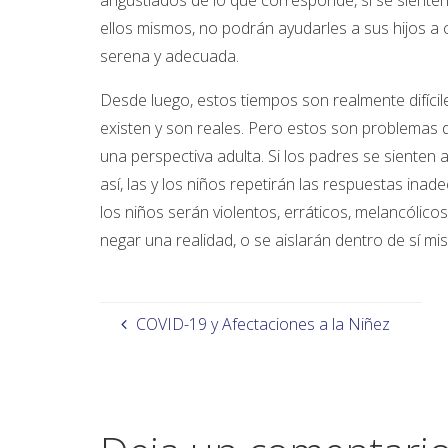
angustiados de lo que corresponde, si se siente
ellos mismos, no podrán ayudarles a sus hijos a 
serena y adecuada.
Desde luego, estos tiempos son realmente difícil
existen y son reales. Pero estos son problemas d
una perspectiva adulta. Si los padres se sienten
así, las y los niños repetirán las respuestas in
los niños serán violentos, erráticos, melancólico
negar una realidad, o se aislarán dentro de sí mi
COVID-19 y Afectaciones a la Niñez