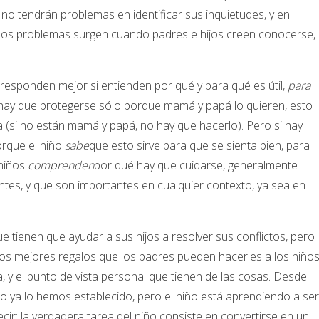
no tendrán problemas en identificar sus inquietudes, y en
 Los problemas surgen cuando padres e hijos creen conocerse,
responden mejor si entienden por qué y para qué es útil,
para
Si hay que protegerse sólo porque mamá y papá lo quieren, esto
na (si no están mamá y papá, no hay que hacerlo). Pero si hay
orque el niño
sabe
que esto sirve para que se sienta bien, para
 niños
comprenden
por qué hay que cuidarse, generalmente
es, y que son importantes en cualquier contexto, ya sea en
 tienen que ayudar a sus hijos a resolver sus conflictos, pero
los mejores regalos que los padres pueden hacerles a los niño
a, y el punto de vista personal que tienen de las cosas. Desde
o ya lo hemos establecido, pero el niño está aprendiendo a ser
ir: la verdadera tarea del niño consiste en convertirse en un