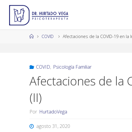
Saltar
al
contenido
Página
COVID
Afectaciones de la COVID-19 en la Inf
de
Inicio
COVID
,
Psicología Familiar
Afectaciones de la 
(II)
Por
HurtadoVega
agosto 31, 2020